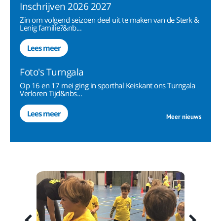
Inschrijven 2026 2027
Zin om volgend seizoen deel uit te maken van de Sterk &
Lenig familie?&nb...
Lees meer
Foto's Turngala
Op 16 en 17 mei ging in sporthal Keiskant ons Turngala
Verloren Tijd&nbs...
Lees meer
Meer nieuws