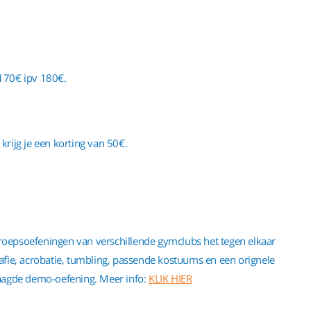
p 170€ ipv 180€.
 krijg je een korting van 50€.
 groepsoefeningen van verschillende gymclubs het tegen elkaar
e, acrobatie, tumbling, passende kostuums en een orignele
laagde demo-oefening. Meer info:
KLIK HIER