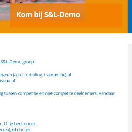
Kom bij S&L-Demo
e S&L-Demo groep:
izoen (acro, tumbling, trampoline) of
iveau of
g tussen competitie en niet-competite deelnemers. Vandaar
r. Of je bent ouder.
ecrea), of danser.